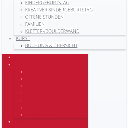
KINDERGEBURTSTAG
KREATIVER KINDERGEBURTSTAG
OFFENE STUNDEN
FAMILIEN
KLETTER-/BOULDERWAND
KURSE
BUCHUNG & ÜBERSICHT
AKTUELLES
FITPLUS
TARIFE
ANMELDUNG
TEAM
JOBS
VEREINSKOOPERATIONEN
LOUNGE & BISTRO
SPONSORING
FITNESS