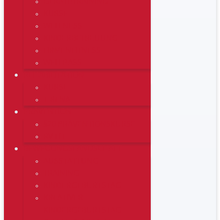
GERÄTETRAINING
KURSE
WELLNESS
KINDERBETREUUNG
FIRMENFITNESS
WELLPASS
REHABILITATION
KURSE
T-RENA
PRÄVENTION
§20 PRÄVENTIONSKURSE
RV FIT
BEWEGUNGSLANDSCHAFT
AUSSTATTUNG
TRAINING
KINDERGEBURTSTAG
KREATIVER
KINDERGEBURTSTAG