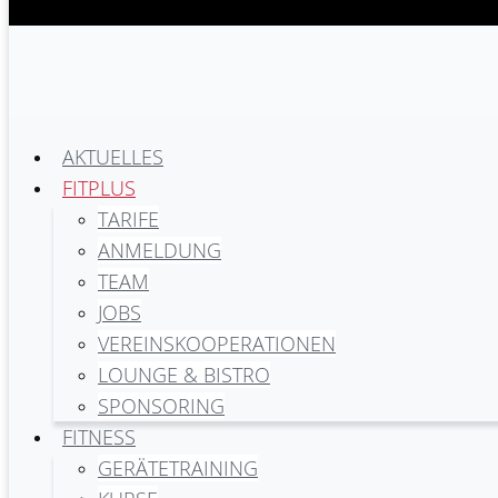
AKTUELLES
FITPLUS
TARIFE
ANMELDUNG
TEAM
JOBS
VEREINSKOOPERATIONEN
LOUNGE & BISTRO
SPONSORING
FITNESS
GERÄTETRAINING