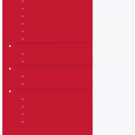
GERÄTETRAINING
KURSE
WELLNESS
KINDERBETREUUNG
FIRMENFITNESS
WELLPASS
REHABILITATION
KURSE
T-RENA
PRÄVENTION
§20 PRÄVENTIONSKURSE
RV FIT
BEWEGUNGSLANDSCHAFT
AUSSTATTUNG
TRAINING
KINDERGEBURTSTAG
KREATIVER
KINDERGEBURTSTAG