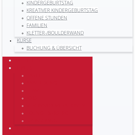
KINDERGEBURTSTAG
KREATIVER KINDERGEBURTSTAG
OFFENE STUNDEN
FAMILIEN
KLETTER-/BOULDERWAND
KURSE
BUCHUNG & ÜBERSICHT
AKTUELLES
FITPLUS
TARIFE
ANMELDUNG
TEAM
JOBS
VEREINSKOOPERATIONEN
LOUNGE & BISTRO
SPONSORING
FITNESS